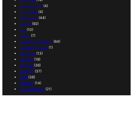
enseignement
(4)
étymologie
(4)
géographie
(44)
histoire
(92)
jeux
(10)
justice
(7)
Langue et littérature
(64)
Langue française
(1)
médecine
(13)
politique
(18)
religions
(36)
sciences
(37)
sport
(38)
transport
(14)
vie quotidienne
(21)
Copyright 2025 – 365 curiosités