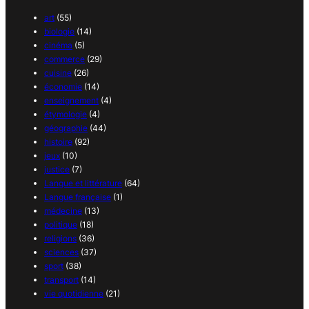
art
(55)
biologie
(14)
cinéma
(5)
commerce
(29)
cuisine
(26)
économie
(14)
enseignement
(4)
étymologie
(4)
géographie
(44)
histoire
(92)
jeux
(10)
justice
(7)
Langue et littérature
(64)
Langue française
(1)
médecine
(13)
politique
(18)
religions
(36)
sciences
(37)
sport
(38)
transport
(14)
vie quotidienne
(21)