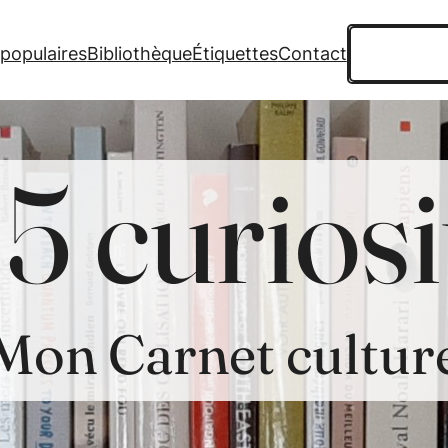
Recherche
 populaires
Bibliothèque
Étiquettes
Contact
5 curiosi
Mon Carnet cultur