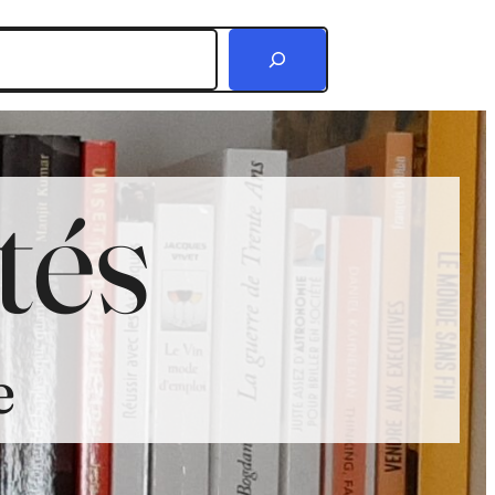
r
tés
e