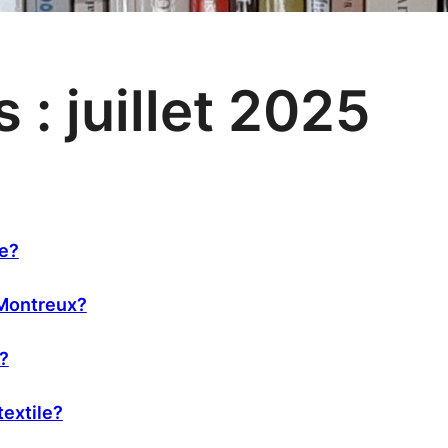
s :
juillet 2025
ge?
 Montreux?
s?
extile?