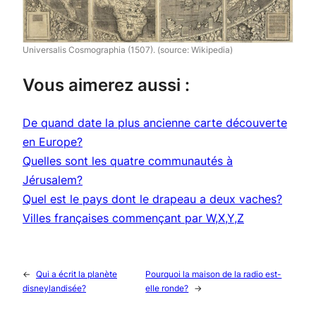
Universalis Cosmographia
(1507). (source: Wikipedia)
Vous aimerez aussi :
De quand date la plus ancienne carte découverte
en Europe?
Quelles sont les quatre communautés à
Jérusalem?
Quel est le pays dont le drapeau a deux vaches?
Villes françaises commençant par W,X,Y,Z
←
Qui a écrit la planète
Pourquoi la maison de la radio est-
disneylandisée?
elle ronde?
→