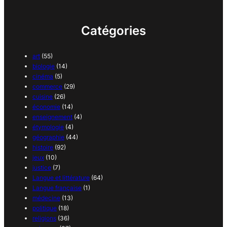
Catégories
art
(55)
biologie
(14)
cinéma
(5)
commerce
(29)
cuisine
(26)
économie
(14)
enseignement
(4)
étymologie
(4)
géographie
(44)
histoire
(92)
jeux
(10)
justice
(7)
Langue et littérature
(64)
Langue française
(1)
médecine
(13)
politique
(18)
religions
(36)