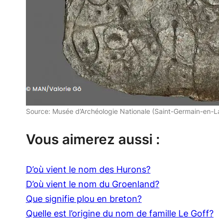
Source: Musée d’Archéologie Nationale (Saint-Germain-en-L
Vous aimerez aussi :
D’où vient le nom des Hurons?
D’où vient le nom du Groenland?
Que signifie plou en breton?
Quelle est l’origine du nom de famille Le Goff?