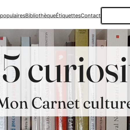
Recherche
 populaires
Bibliothèque
Étiquettes
Contact
5 curiosi
Mon Carnet cultur