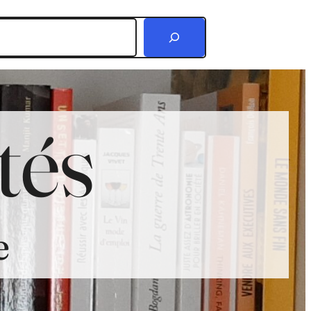
r
tés
e