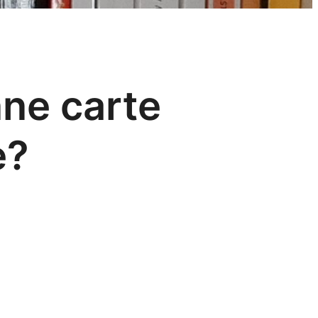
nne carte
e?