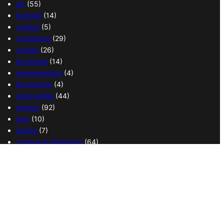
art
(55)
biologie
(14)
cinéma
(5)
commerce
(29)
cuisine
(26)
économie
(14)
enseignement
(4)
étymologie
(4)
géographie
(44)
histoire
(92)
jeux
(10)
justice
(7)
Langue et littérature
(64)
Langue française
(1)
médecine
(13)
politique
(18)
religions
(36)
sciences
(37)
sport
(38)
transport
(14)