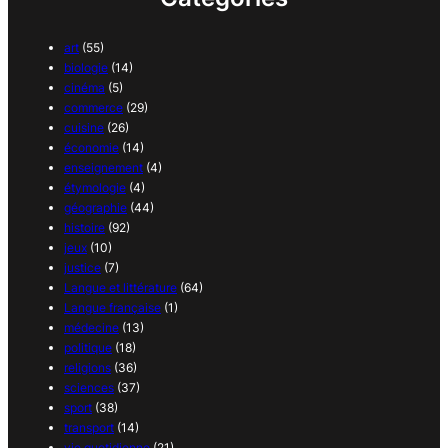
art
(55)
biologie
(14)
cinéma
(5)
commerce
(29)
cuisine
(26)
économie
(14)
enseignement
(4)
étymologie
(4)
géographie
(44)
histoire
(92)
jeux
(10)
justice
(7)
Langue et littérature
(64)
Langue française
(1)
médecine
(13)
politique
(18)
religions
(36)
sciences
(37)
sport
(38)
transport
(14)
vie quotidienne
(21)