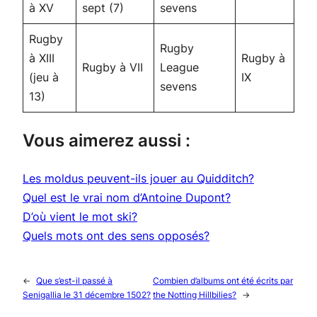
à XV
sept (7)
sevens
Rugby
Rugby
à XIII
Rugby à
Rugby à VII
League
(jeu à
IX
sevens
13)
Vous aimerez aussi :
Les moldus peuvent-ils jouer au Quidditch?
Quel est le vrai nom d’Antoine Dupont?
D’où vient le mot ski?
Quels mots ont des sens opposés?
←
Que s’est-il passé à
Combien d’albums ont été écrits par
Senigallia le 31 décembre 1502?
the Notting Hillbilies?
→