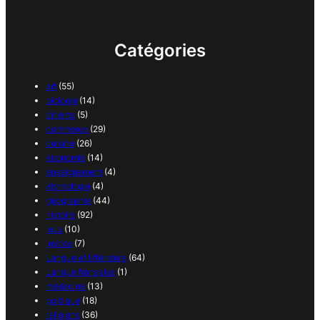
Catégories
art
(55)
biologie
(14)
cinéma
(5)
commerce
(29)
cuisine
(26)
économie
(14)
enseignement
(4)
étymologie
(4)
géographie
(44)
histoire
(92)
jeux
(10)
justice
(7)
Langue et littérature
(64)
Langue française
(1)
médecine
(13)
politique
(18)
religions
(36)