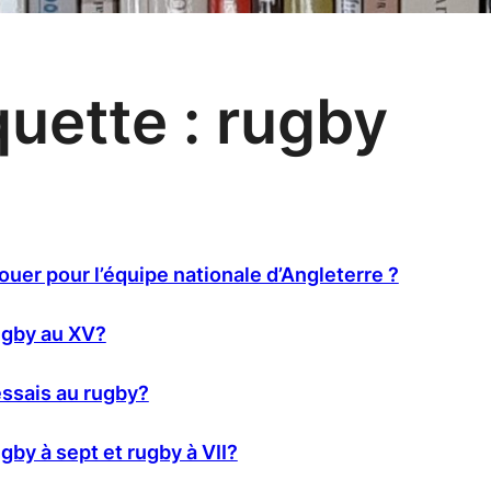
quette :
rugby
ouer pour l’équipe nationale d’Angleterre ?
ugby au XV?
ssais au rugby?
gby à sept et rugby à VII?