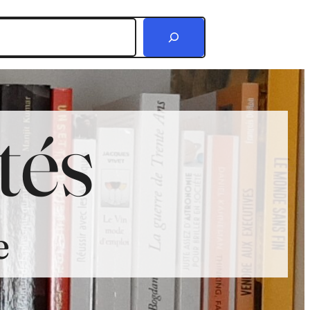
r
tés
e