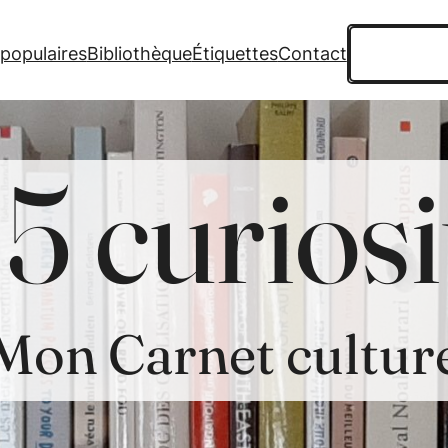
Recherche
 populaires
Bibliothèque
Étiquettes
Contact
5 curiosi
Mon Carnet cultur