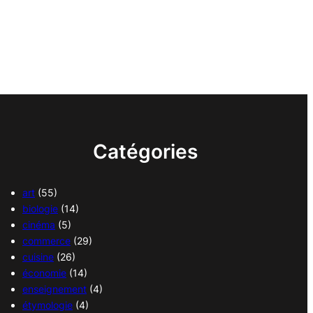
Catégories
art
(55)
biologie
(14)
cinéma
(5)
commerce
(29)
cuisine
(26)
économie
(14)
enseignement
(4)
étymologie
(4)