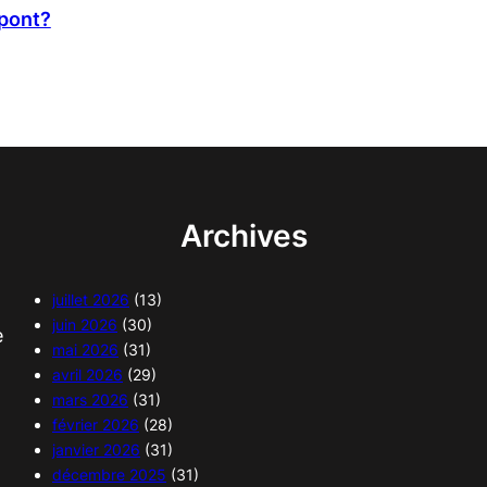
upont?
Archives
juillet 2026
(13)
juin 2026
(30)
e
mai 2026
(31)
avril 2026
(29)
mars 2026
(31)
février 2026
(28)
janvier 2026
(31)
décembre 2025
(31)