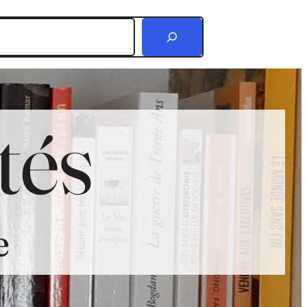
r
tés
e