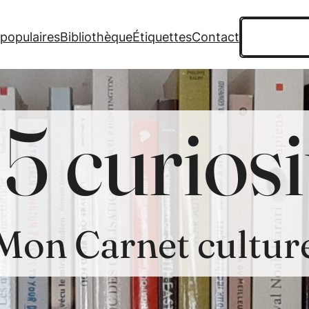
Recherche
 populaires
Bibliothèque
Étiquettes
Contact
5 curiosi
Mon Carnet cultur