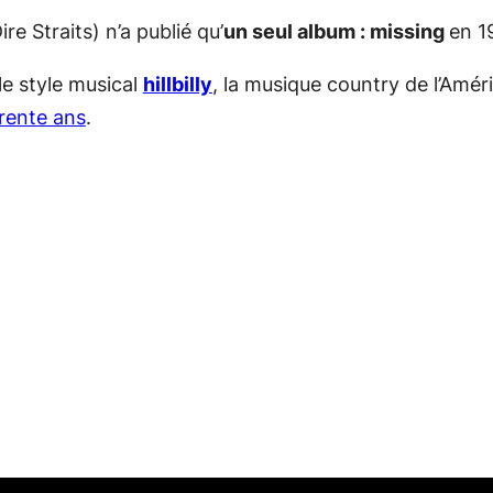
e Straits) n’a publié qu’
un seul album : missing
en 1
le style musical
hillbilly
, la musique country de l’Amér
trente ans
.