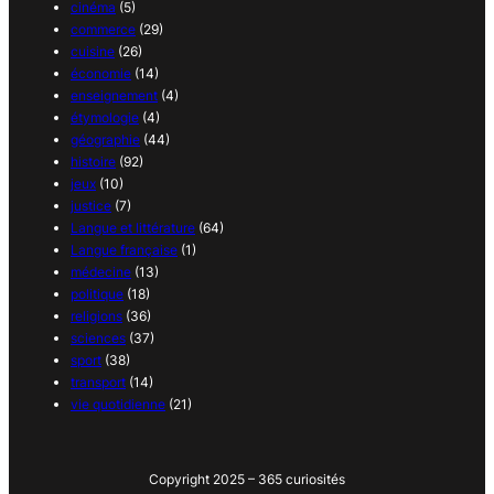
cinéma
(5)
commerce
(29)
cuisine
(26)
économie
(14)
enseignement
(4)
étymologie
(4)
géographie
(44)
histoire
(92)
jeux
(10)
justice
(7)
Langue et littérature
(64)
Langue française
(1)
médecine
(13)
politique
(18)
religions
(36)
sciences
(37)
sport
(38)
transport
(14)
vie quotidienne
(21)
Copyright 2025 – 365 curiosités