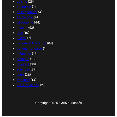
cuisine
(26)
économie
(14)
enseignement
(4)
étymologie
(4)
géographie
(44)
histoire
(92)
jeux
(10)
justice
(7)
Langue et littérature
(64)
Langue française
(1)
médecine
(13)
politique
(18)
religions
(36)
sciences
(37)
sport
(38)
transport
(14)
vie quotidienne
(21)
Copyright 2025 – 365 curiosités