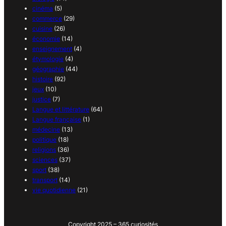
cinéma
(5)
commerce
(29)
cuisine
(26)
économie
(14)
enseignement
(4)
étymologie
(4)
géographie
(44)
histoire
(92)
jeux
(10)
justice
(7)
Langue et littérature
(64)
Langue française
(1)
médecine
(13)
politique
(18)
religions
(36)
sciences
(37)
sport
(38)
transport
(14)
vie quotidienne
(21)
Copyright 2025 – 365 curiosités