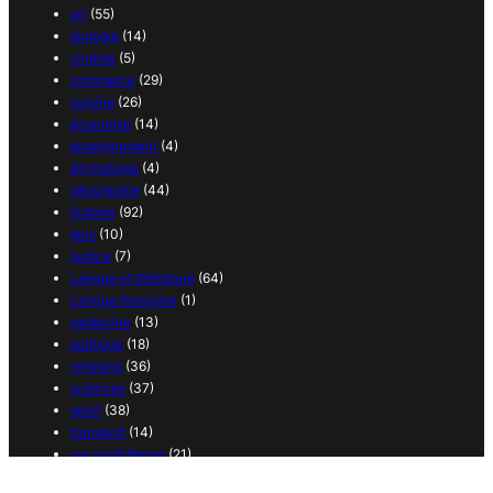
art
(55)
biologie
(14)
cinéma
(5)
commerce
(29)
cuisine
(26)
économie
(14)
enseignement
(4)
étymologie
(4)
géographie
(44)
histoire
(92)
jeux
(10)
justice
(7)
Langue et littérature
(64)
Langue française
(1)
médecine
(13)
politique
(18)
religions
(36)
sciences
(37)
sport
(38)
transport
(14)
vie quotidienne
(21)