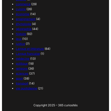
commerce
(29)
cuisine
(26)
économie
(14)
enseignement
(4)
étymologie
(4)
géographie
(44)
histoire
(92)
jeux
(10)
justice
(7)
Langue et littérature
(64)
Langue française
(1)
médecine
(13)
politique
(18)
religions
(36)
sciences
(37)
sport
(38)
transport
(14)
vie quotidienne
(21)
Copyright 2025 – 365 curiosités