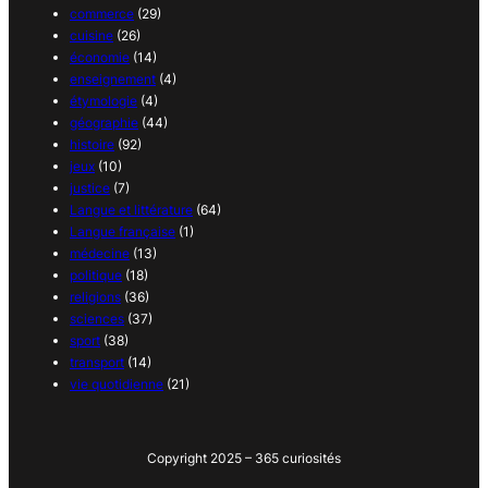
commerce
(29)
cuisine
(26)
économie
(14)
enseignement
(4)
étymologie
(4)
géographie
(44)
histoire
(92)
jeux
(10)
justice
(7)
Langue et littérature
(64)
Langue française
(1)
médecine
(13)
politique
(18)
religions
(36)
sciences
(37)
sport
(38)
transport
(14)
vie quotidienne
(21)
Copyright 2025 – 365 curiosités