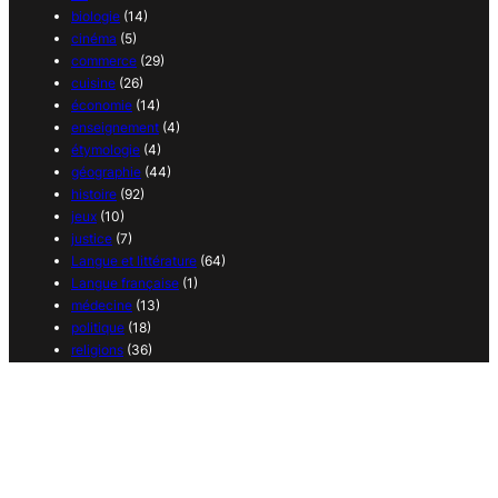
biologie
(14)
cinéma
(5)
commerce
(29)
cuisine
(26)
économie
(14)
enseignement
(4)
étymologie
(4)
géographie
(44)
histoire
(92)
jeux
(10)
justice
(7)
Langue et littérature
(64)
Langue française
(1)
médecine
(13)
politique
(18)
religions
(36)
sciences
(37)
sport
(38)
transport
(14)
vie quotidienne
(21)