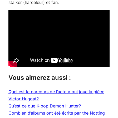
stalker
(harceleur) et
fan
.
Vous aimerez aussi :
Quel est le parcours de l’acteur qui joue la pièce
Victor Hugoat?
Qu’est ce que K-pop Demon Hunter?
Combien d’albums ont été écrits par the Notting