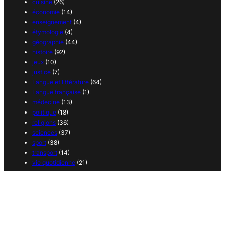
cuisine
(26)
économie
(14)
enseignement
(4)
étymologie
(4)
géographie
(44)
histoire
(92)
jeux
(10)
justice
(7)
Langue et littérature
(64)
Langue française
(1)
médecine
(13)
politique
(18)
religions
(36)
sciences
(37)
sport
(38)
transport
(14)
vie quotidienne
(21)
Copyright 2025 – 365 curiosités