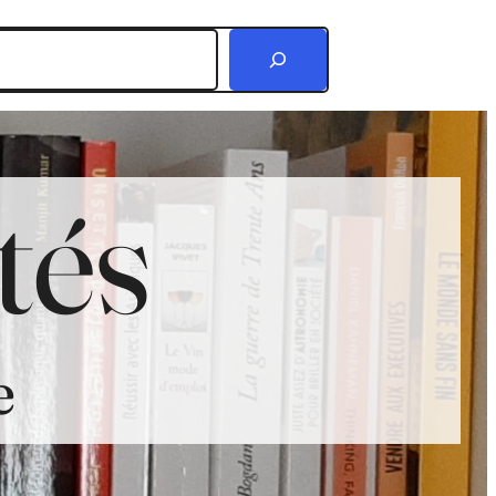
r
tés
e