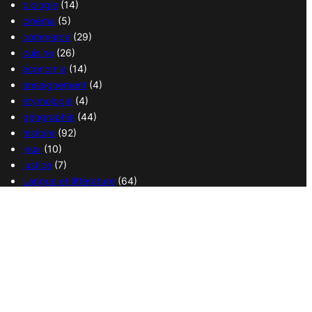
biologie
(14)
cinéma
(5)
commerce
(29)
cuisine
(26)
économie
(14)
enseignement
(4)
étymologie
(4)
géographie
(44)
histoire
(92)
jeux
(10)
justice
(7)
Langue et littérature
(64)
Langue française
(1)
médecine
(13)
politique
(18)
religions
(36)
sciences
(37)
sport
(38)
transport
(14)
vie quotidienne
(21)