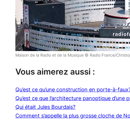
Maison de la Radio et de la Musique © Radio France/Chris
Vous aimerez aussi :
Qu’est ce qu’une construction en porte-à-faux
Qu’est ce que l’architecture panoptique d’une p
Qui était Jules Bourdais?
Comment s’appelle la plus grosse cloche de N