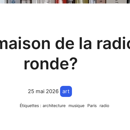
maison de la radi
ronde?
25 mai 2026
art
Étiquettes :
architecture
musique
Paris
radio