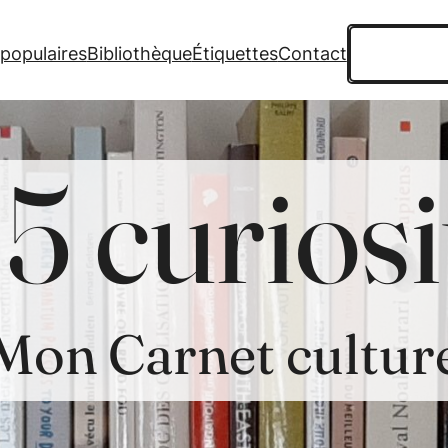
Recherche
 populaires
Bibliothèque
Étiquettes
Contact
5 curiosi
Mon Carnet cultur