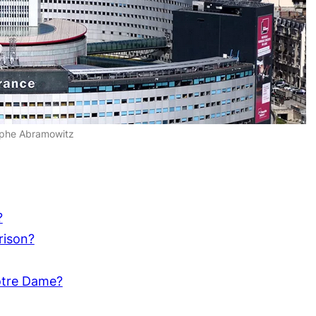
tophe Abramowitz
?
rison?
otre Dame?