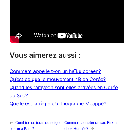
Vous aimerez aussi :
Comment appelle t-on un haïku coréen?
Qu’est ce que le mouvement 4B en Corée?
Quand les ramyeon sont elles arrivées en Corée
du Sud?
Quelle est la règle d’orthographe Mbappé?
←
Combien de jours de neige
Comment acheter un sac Birkin
par an à Paris?
chez Hermès?
→