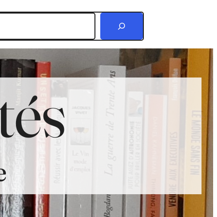
r
tés
e