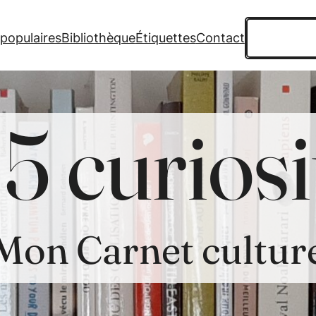
Recherche
 populaires
Bibliothèque
Étiquettes
Contact
5 curiosi
Mon Carnet cultur