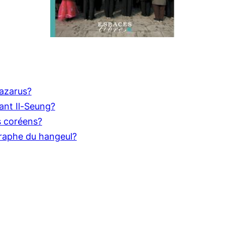
Lazarus?
ant Il-Seung?
s coréens?
graphe du hangeul?