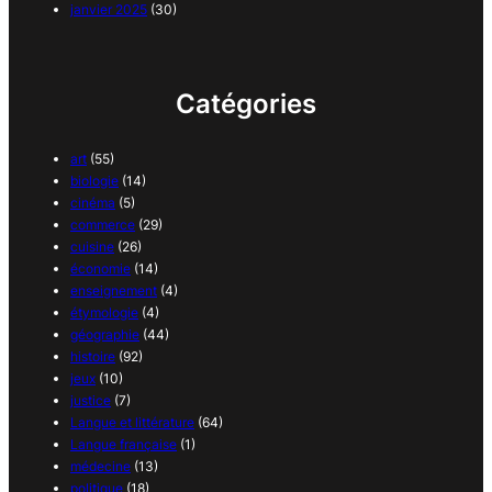
janvier 2025
(30)
Catégories
art
(55)
biologie
(14)
cinéma
(5)
commerce
(29)
cuisine
(26)
économie
(14)
enseignement
(4)
étymologie
(4)
géographie
(44)
histoire
(92)
jeux
(10)
justice
(7)
Langue et littérature
(64)
Langue française
(1)
médecine
(13)
politique
(18)