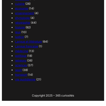
cuisine
(26)
économie
(14)
enseignement
(4)
étymologie
(4)
géographie
(44)
histoire
(92)
jeux
(10)
justice
(7)
Langue et littérature
(64)
Langue française
(1)
médecine
(13)
politique
(18)
religions
(36)
sciences
(37)
sport
(38)
transport
(14)
vie quotidienne
(21)
Copyright 2025 – 365 curiosités