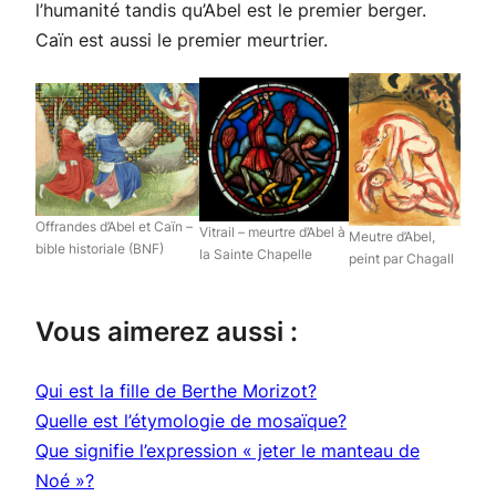
l’humanité tandis qu’Abel est le premier berger.
Caïn est aussi le premier meurtrier.
Offrandes d’Abel et Caïn –
Vitrail – meurtre d’Abel à
Meutre d’Abel,
bible historiale (BNF)
la Sainte Chapelle
peint par Chagall
Vous aimerez aussi :
Qui est la fille de Berthe Morizot?
Quelle est l’étymologie de mosaïque?
Que signifie l’expression « jeter le manteau de
Noé »?