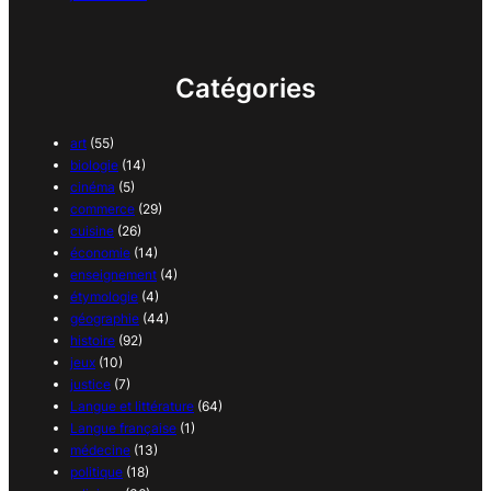
Catégories
art
(55)
biologie
(14)
cinéma
(5)
commerce
(29)
cuisine
(26)
économie
(14)
enseignement
(4)
étymologie
(4)
géographie
(44)
histoire
(92)
jeux
(10)
justice
(7)
Langue et littérature
(64)
Langue française
(1)
médecine
(13)
politique
(18)