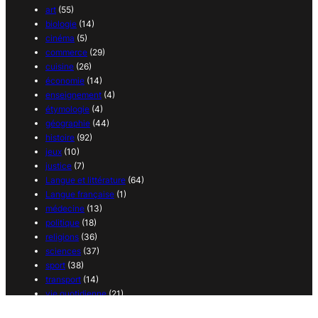
art
(55)
biologie
(14)
cinéma
(5)
commerce
(29)
cuisine
(26)
économie
(14)
enseignement
(4)
étymologie
(4)
géographie
(44)
histoire
(92)
jeux
(10)
justice
(7)
Langue et littérature
(64)
Langue française
(1)
médecine
(13)
politique
(18)
religions
(36)
sciences
(37)
sport
(38)
transport
(14)
vie quotidienne
(21)