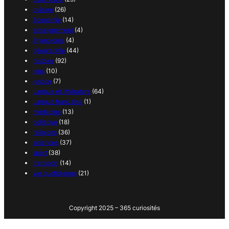
cuisine
(26)
économie
(14)
enseignement
(4)
étymologie
(4)
géographie
(44)
histoire
(92)
jeux
(10)
justice
(7)
Langue et littérature
(64)
Langue française
(1)
médecine
(13)
politique
(18)
religions
(36)
sciences
(37)
sport
(38)
transport
(14)
vie quotidienne
(21)
Copyright 2025 – 365 curiosités