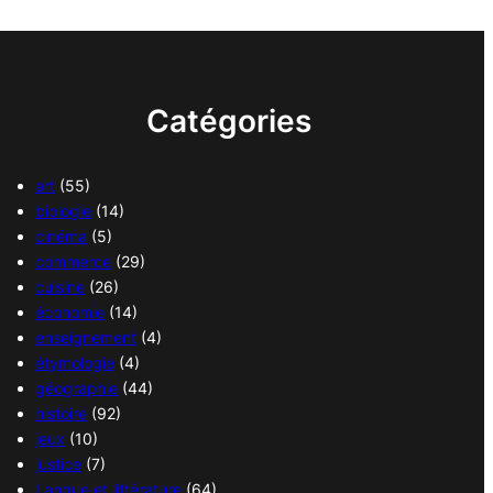
Catégories
art
(55)
biologie
(14)
cinéma
(5)
commerce
(29)
cuisine
(26)
économie
(14)
enseignement
(4)
étymologie
(4)
géographie
(44)
histoire
(92)
jeux
(10)
justice
(7)
Langue et littérature
(64)