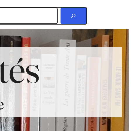
r
tés
e