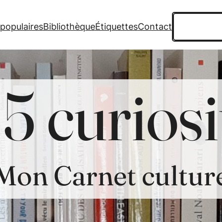
Recherche
 populaires
Bibliothèque
Étiquettes
Contact
5 curiosi
Mon Carnet cultur