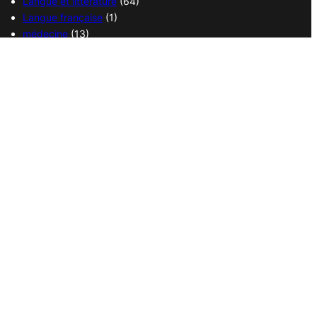
Langue et littérature
(64)
Langue française
(1)
médecine
(13)
politique
(18)
religions
(36)
sciences
(37)
sport
(38)
transport
(14)
vie quotidienne
(21)