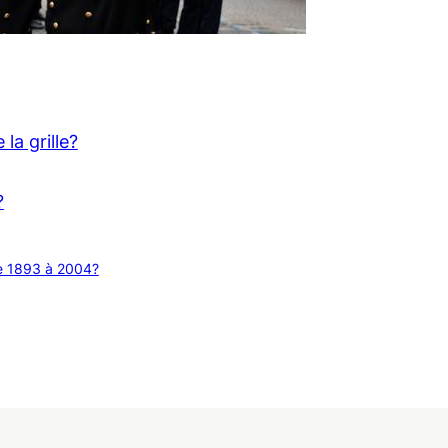
 la grille?
?
de 1893 à 2004?