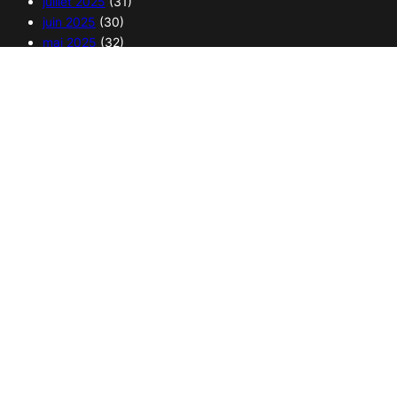
juillet 2025
(31)
juin 2025
(30)
mai 2025
(32)
avril 2025
(29)
mars 2025
(31)
février 2025
(28)
janvier 2025
(30)
Copyright 2025 – 365 curiosités