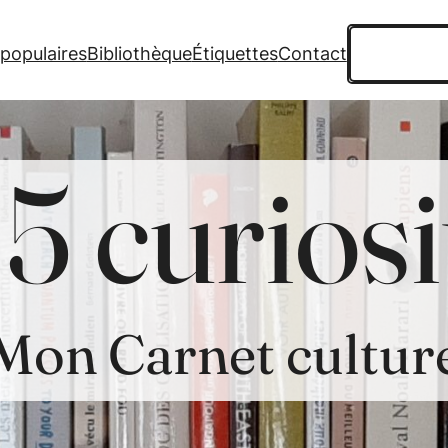
Recherche
 populaires
Bibliothèque
Étiquettes
Contact
5 curiosi
Mon Carnet cultur