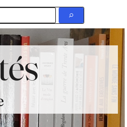
r
tés
e