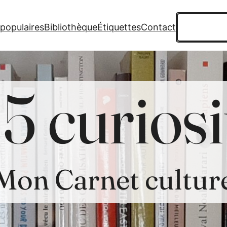
Recherche
 populaires
Bibliothèque
Étiquettes
Contact
5 curiosi
Mon Carnet cultur