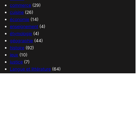
commerce
(29)
cuisine
(26)
économie
(14)
enseignement
(4)
étymologie
(4)
géographie
(44)
histoire
(92)
jeux
(10)
justice
(7)
Langue et littérature
(64)
Langue française
(1)
médecine
(13)
politique
(18)
religions
(36)
sciences
(37)
sport
(38)
transport
(14)
vie quotidienne
(21)