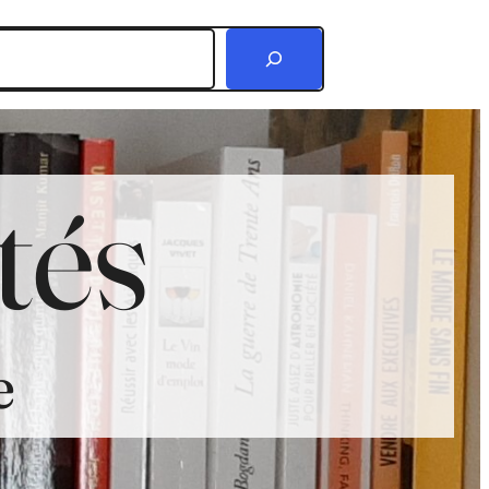
r
tés
e