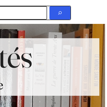
r
tés
e