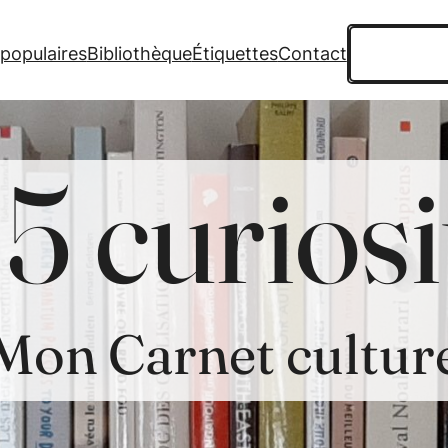
Recherche
 populaires
Bibliothèque
Étiquettes
Contact
5 curiosi
Mon Carnet cultur