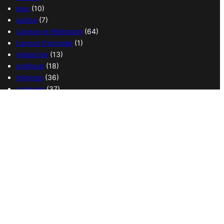
jeux
(10)
justice
(7)
Langue et littérature
(64)
Langue française
(1)
médecine
(13)
politique
(18)
religions
(36)
sciences
(37)
sport
(38)
transport
(14)
vie quotidienne
(21)