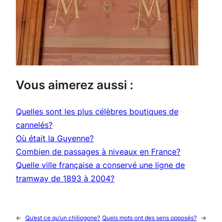
Vous aimerez aussi :
Quelles sont les plus célèbres boutiques de
cannelés?
Où était la Guyenne?
Combien de passages à niveaux en France?
Quelle ville française a conservé une ligne de
tramway de 1893 à 2004?
←
Qu’est ce qu’un chiliogone?
Quels mots ont des sens opposés?
→