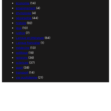
économie
(14)
enseignement
(4)
étymologie
(4)
géographie
(44)
histoire
(92)
jeux
(10)
justice
(7)
Langue et littérature
(64)
Langue française
(1)
médecine
(13)
politique
(18)
religions
(36)
sciences
(37)
sport
(38)
transport
(14)
vie quotidienne
(21)
Copyright 2025 – 365 curiosités