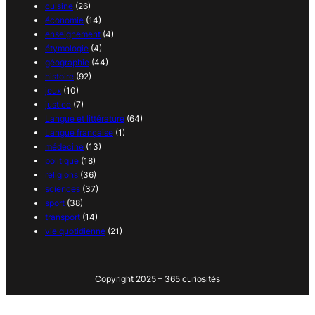
cuisine
(26)
économie
(14)
enseignement
(4)
étymologie
(4)
géographie
(44)
histoire
(92)
jeux
(10)
justice
(7)
Langue et littérature
(64)
Langue française
(1)
médecine
(13)
politique
(18)
religions
(36)
sciences
(37)
sport
(38)
transport
(14)
vie quotidienne
(21)
Copyright 2025 – 365 curiosités