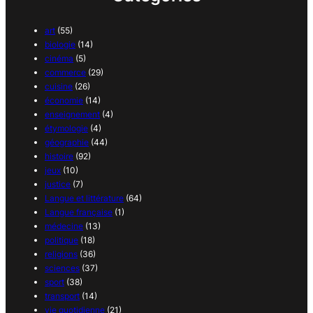
art
(55)
biologie
(14)
cinéma
(5)
commerce
(29)
cuisine
(26)
économie
(14)
enseignement
(4)
étymologie
(4)
géographie
(44)
histoire
(92)
jeux
(10)
justice
(7)
Langue et littérature
(64)
Langue française
(1)
médecine
(13)
politique
(18)
religions
(36)
sciences
(37)
sport
(38)
transport
(14)
vie quotidienne
(21)