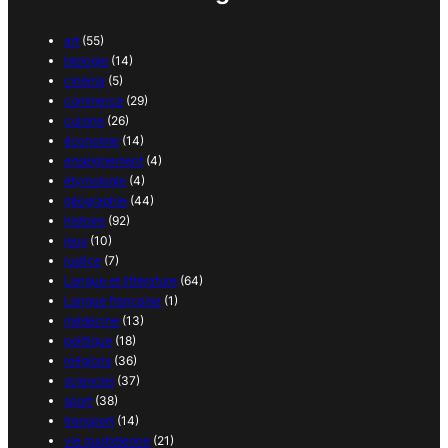
art
(55)
biologie
(14)
cinéma
(5)
commerce
(29)
cuisine
(26)
économie
(14)
enseignement
(4)
étymologie
(4)
géographie
(44)
histoire
(92)
jeux
(10)
justice
(7)
Langue et littérature
(64)
Langue française
(1)
médecine
(13)
politique
(18)
religions
(36)
sciences
(37)
sport
(38)
transport
(14)
vie quotidienne
(21)