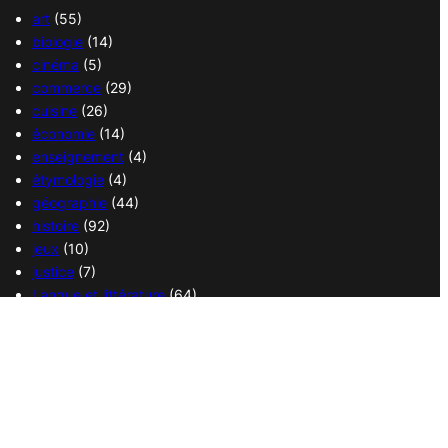
art
(55)
biologie
(14)
cinéma
(5)
commerce
(29)
cuisine
(26)
économie
(14)
enseignement
(4)
étymologie
(4)
géographie
(44)
histoire
(92)
jeux
(10)
justice
(7)
Langue et littérature
(64)
Langue française
(1)
médecine
(13)
politique
(18)
religions
(36)
sciences
(37)
sport
(38)