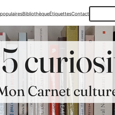
Recherche
 populaires
Bibliothèque
Étiquettes
Contact
5 curiosi
Mon Carnet cultur