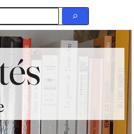
r
tés
e