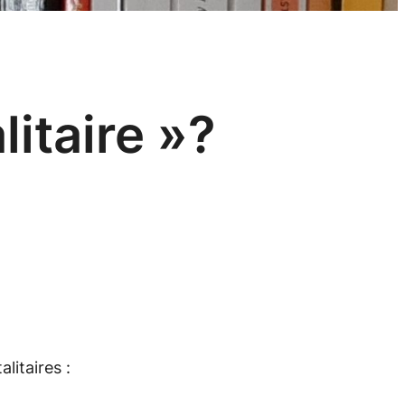
litaire »?
litaires :