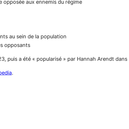
lue opposée aux
ennemis
du régime
ts au sein de la population
des opposants
1923, puis a été « popularisé » par Hannah Arendt dans
pedia
.