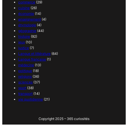
commerce
(29)
cuisine
(26)
économie
(14)
enseignement
(4)
étymologie
(4)
géographie
(44)
histoire
(92)
jeux
(10)
justice
(7)
Langue et littérature
(64)
Langue française
(1)
médecine
(13)
politique
(18)
religions
(36)
sciences
(37)
sport
(38)
transport
(14)
vie quotidienne
(21)
Copyright 2025 – 365 curiosités