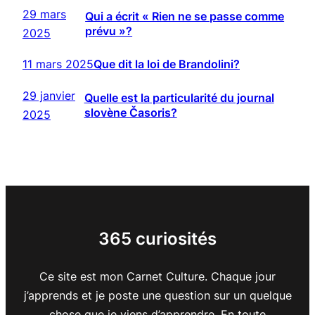
29 mars
Qui a écrit « Rien ne se passe comme
prévu »?
2025
11 mars 2025
Que dit la loi de Brandolini?
29 janvier
Quelle est la particularité du journal
slovène Časoris?
2025
365 curiosités
Ce site est mon Carnet Culture. Chaque jour
j’apprends et je poste une question sur un quelque
chose que je viens d’apprendre. En toute