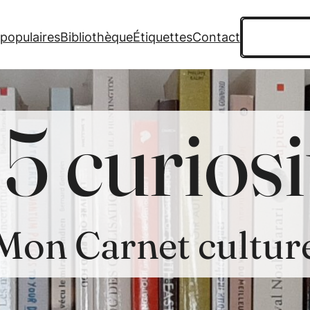
Recherche
 populaires
Bibliothèque
Étiquettes
Contact
5 curiosi
Mon Carnet cultur