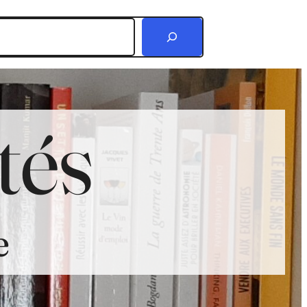
r
tés
e