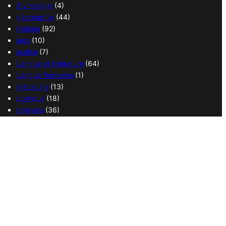
étymologie
(4)
géographie
(44)
histoire
(92)
jeux
(10)
justice
(7)
Langue et littérature
(64)
Langue française
(1)
médecine
(13)
politique
(18)
religions
(36)
sciences
(37)
sport
(38)
transport
(14)
vie quotidienne
(21)