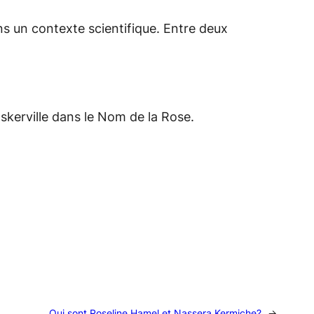
ns un contexte scientifique. Entre deux
kerville dans le Nom de la Rose.
Qui sont Roseline Hamel et Nassera Kermiche?
→