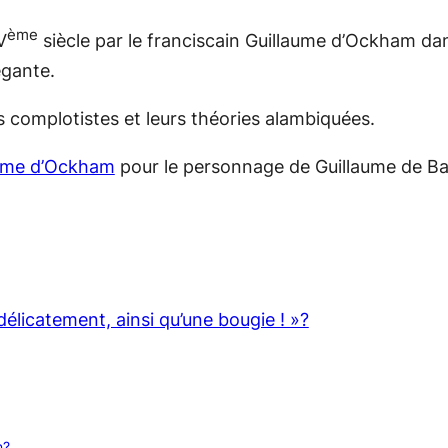
ème
V
siècle par le franciscain Guillaume d’Ockham da
légante.
s complotistes et leurs théories alambiquées.
aume d’Ockham
pour le personnage de Guillaume de Bas
n délicatement, ainsi qu’une bougie ! »?
n?