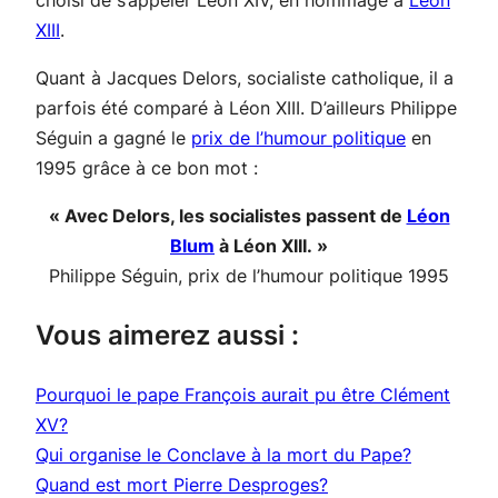
choisi de s’appeler Léon XIV, en hommage à
Léon
XIII
.
Quant à Jacques Delors, socialiste catholique, il a
parfois été comparé à Léon XIII. D’ailleurs Philippe
Séguin a gagné le
prix de l’humour politique
en
1995 grâce à ce bon mot :
« Avec Delors, les socialistes passent de
Léon
Blum
à Léon XIII. »
Philippe Séguin, prix de l’humour politique 1995
Vous aimerez aussi :
Pourquoi le pape François aurait pu être Clément
XV?
Qui organise le Conclave à la mort du Pape?
Quand est mort Pierre Desproges?