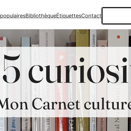
Recherche
 populaires
Bibliothèque
Étiquettes
Contact
5 curiosi
Mon Carnet cultur