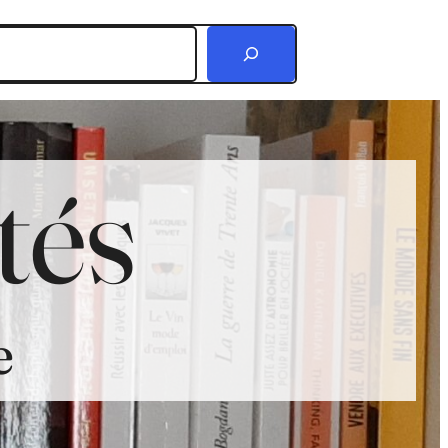
r
tés
e