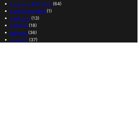
Langue et littérature
(64)
Langue française
(1)
médecine
(13)
politique
(18)
religions
(36)
sciences
(37)
sport
(38)
transport
(14)
vie quotidienne
(21)