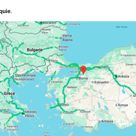
quie
.