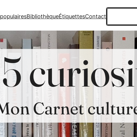
Recherche
 populaires
Bibliothèque
Étiquettes
Contact
5 curiosi
Mon Carnet cultur