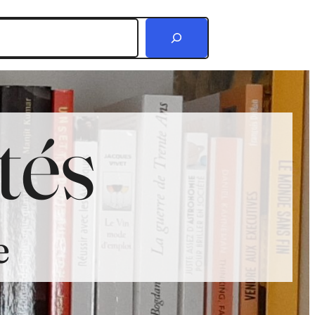
r
tés
e