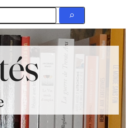
r
tés
e