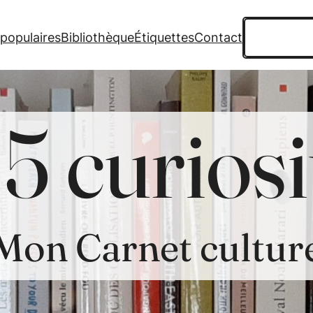
Recherche
 populaires
Bibliothèque
Étiquettes
Contact
5 curiosi
Mon Carnet cultur