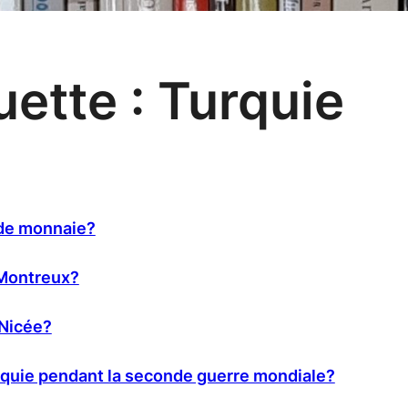
uette :
Turquie
 de monnaie?
 Montreux?
 Nicée?
Turquie pendant la seconde guerre mondiale?