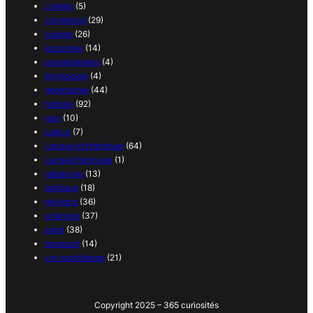
cinéma
(5)
commerce
(29)
cuisine
(26)
économie
(14)
enseignement
(4)
étymologie
(4)
géographie
(44)
histoire
(92)
jeux
(10)
justice
(7)
Langue et littérature
(64)
Langue française
(1)
médecine
(13)
politique
(18)
religions
(36)
sciences
(37)
sport
(38)
transport
(14)
vie quotidienne
(21)
Copyright 2025 – 365 curiosités