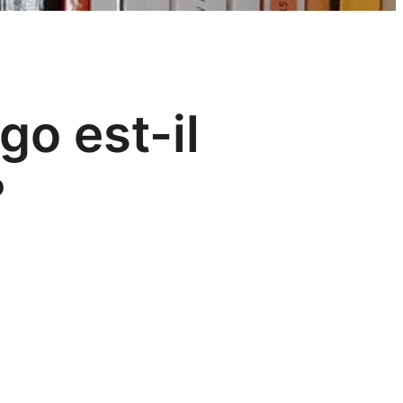
go est-il
?