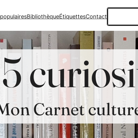
Recherche
 populaires
Bibliothèque
Étiquettes
Contact
5 curiosi
Mon Carnet cultur