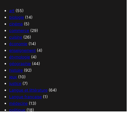
art
(55)
biologie
(14)
cinéma
(5)
commerce
(29)
cuisine
(26)
économie
(14)
enseignement
(4)
étymologie
(4)
géographie
(44)
histoire
(92)
jeux
(10)
justice
(7)
Langue et littérature
(64)
Langue française
(1)
médecine
(13)
politique
(18)
religions
(36)
sciences
(37)