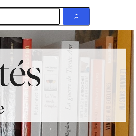
r
tés
e