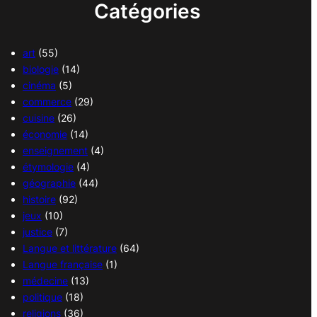
Catégories
art
(55)
biologie
(14)
cinéma
(5)
commerce
(29)
cuisine
(26)
économie
(14)
enseignement
(4)
étymologie
(4)
géographie
(44)
histoire
(92)
jeux
(10)
justice
(7)
Langue et littérature
(64)
Langue française
(1)
médecine
(13)
politique
(18)
religions
(36)