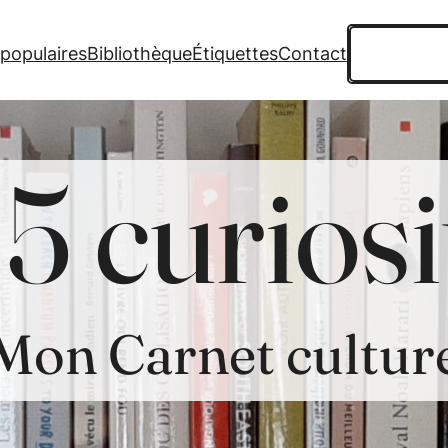
Recherche
 populaires
Bibliothèque
Étiquettes
Contact
5 curiosi
Mon Carnet cultur