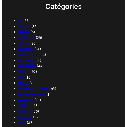
Catégories
art
(55)
biologie
(14)
cinéma
(5)
commerce
(29)
cuisine
(26)
économie
(14)
enseignement
(4)
étymologie
(4)
géographie
(44)
histoire
(92)
jeux
(10)
justice
(7)
Langue et littérature
(64)
Langue française
(1)
médecine
(13)
politique
(18)
religions
(36)
sciences
(37)
sport
(38)