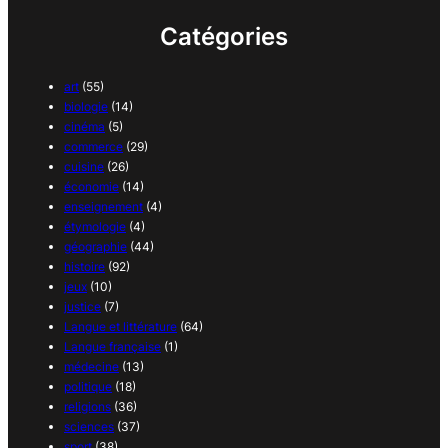
Catégories
art
(55)
biologie
(14)
cinéma
(5)
commerce
(29)
cuisine
(26)
économie
(14)
enseignement
(4)
étymologie
(4)
géographie
(44)
histoire
(92)
jeux
(10)
justice
(7)
Langue et littérature
(64)
Langue française
(1)
médecine
(13)
politique
(18)
religions
(36)
sciences
(37)
sport
(38)