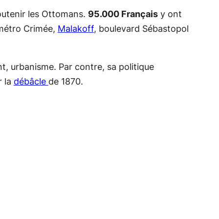
soutenir les Ottomans.
95.000 Français
y ont
: métro Crimée,
Malakoff
, boulevard Sébastopol
nt, urbanisme. Par contre, sa politique
r la
débâcle
de 1870.