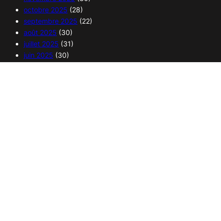
octobre 2025
(28)
septembre 2025
(22)
août 2025
(30)
juillet 2025
(31)
juin 2025
(30)
mai 2025
(32)
avril 2025
(29)
mars 2025
(31)
février 2025
(28)
janvier 2025
(30)
Copyright 2025 – 365 curiosités