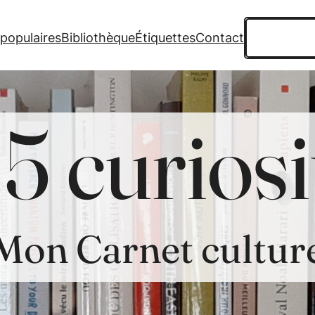
Recherche
 populaires
Bibliothèque
Étiquettes
Contact
5 curiosi
Mon Carnet cultur