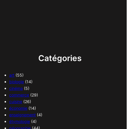
Catégories
art
(55)
biologie
(14)
cinéma
(5)
commerce
(29)
cuisine
(26)
économie
(14)
enseignement
(4)
étymologie
(4)
géographie
(44)