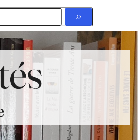
r
tés
e