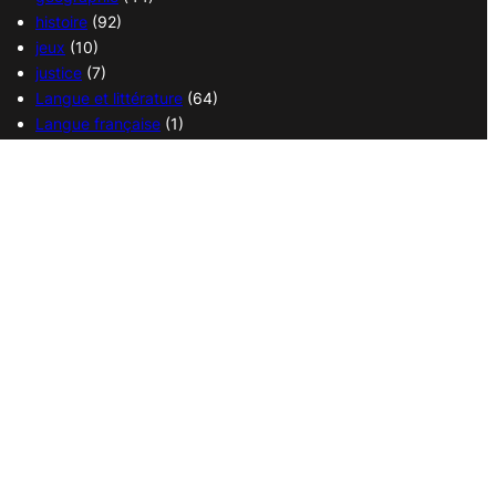
histoire
(92)
jeux
(10)
justice
(7)
Langue et littérature
(64)
Langue française
(1)
médecine
(13)
politique
(18)
religions
(36)
sciences
(37)
sport
(38)
transport
(14)
vie quotidienne
(21)