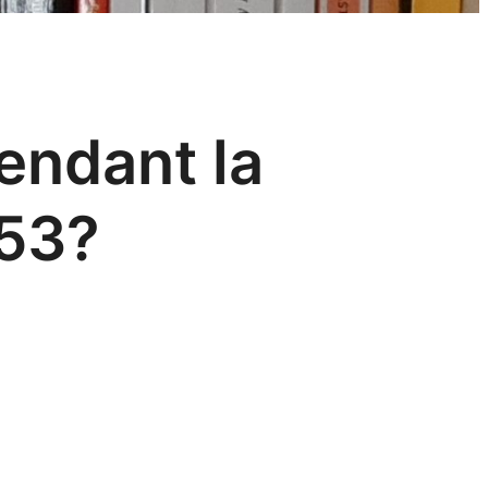
endant la
853?